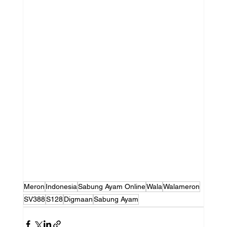
Meron
Indonesia
Sabung Ayam Online
Wala
Walameron
SV388
S128
Digmaan
Sabung Ayam