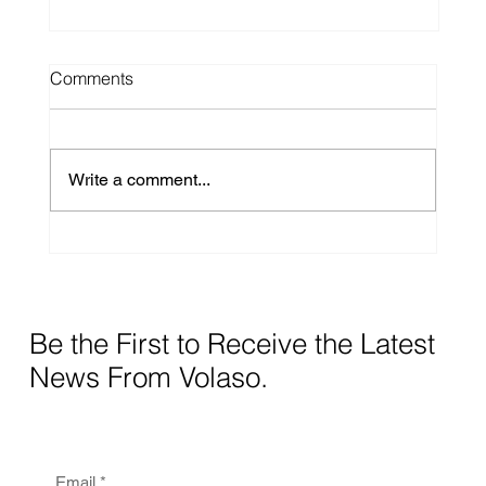
Comments
Write a comment...
Potensi Penggunaan Teknologi
Blockchain dalam Industri Sabung
Ayam Online
Be the First to Receive the Latest
News From Volaso.
Email
*