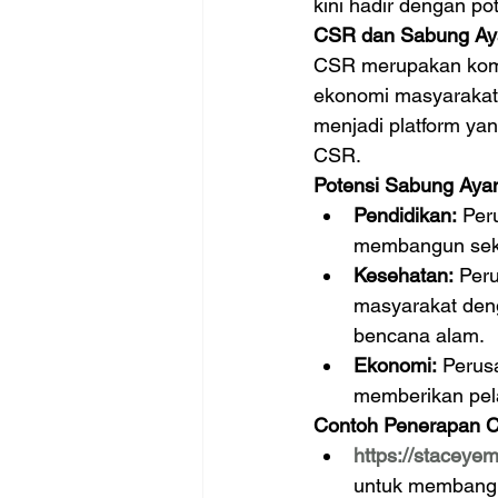
kini hadir dengan po
CSR dan Sabung Ay
CSR merupakan komi
ekonomi masyarakat.
menjadi platform ya
CSR.
Potensi Sabung Aya
Pendidikan:
 Per
membangun seko
Kesehatan:
 Per
masyarakat den
bencana alam.
Ekonomi:
 Perus
memberikan pel
Contoh Penerapan C
https://staceye
untuk membangun