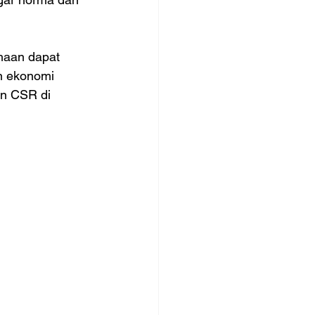
haan dapat 
n ekonomi 
n CSR di 