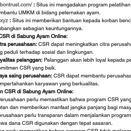
arbontrust.com/
 :
 Situs ini mengadakan program pelatihan
mbantu UMKM di bidang peternakan ayam.
.xyz
 :
 Situs ini memberikan bantuan kepada korban ben
bangkan sebagian keuntungannya.
CSR di Sabung Ayam Online:
tra perusahaan:
 CSR dapat meningkatkan citra perusah
 peduli terhadap sosial dan lingkungan.
yalitas pelanggan:
 Pelanggan akan lebih loyal kepada p
komitmen CSR yang baik.
aya saing perusahaan:
 CSR dapat membantu perusahaa
mpertahankan karyawan yang berkualitas.
n CSR di Sabung Ayam Online:
Perusahaan perlu memastikan bahwa program CSR yang 
utan dan memberikan manfaat jangka panjang bagi masy
erusahaan perlu transparan dalam menjalankan progra
wa dana CSR digunakan dengan tepat sasaran.
an perlu memastikan bahwa program CSR tidak melang