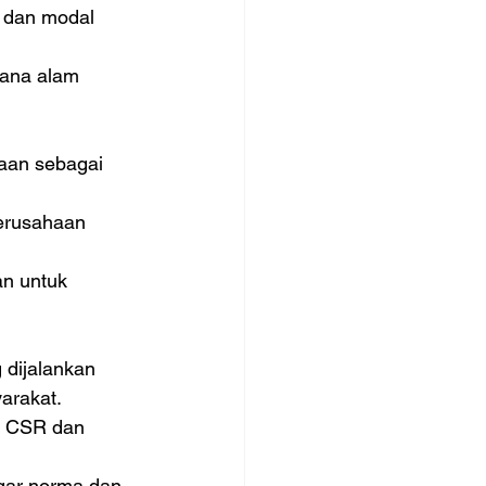
 dan modal 
cana alam 
aan sebagai 
erusahaan 
n untuk 
dijalankan 
arakat.
m CSR dan 
gar norma dan 